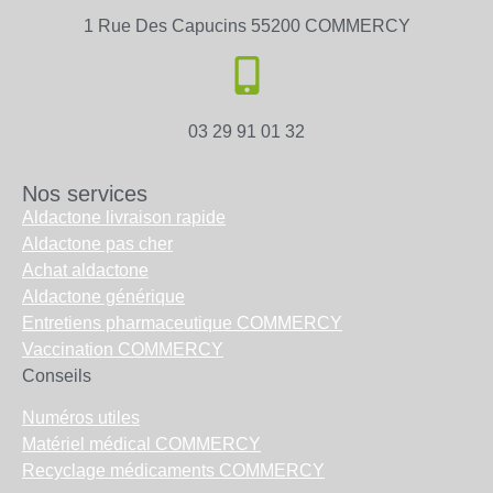
1 Rue Des Capucins 55200 COMMERCY
03 29 91 01 32
Nos services
Aldactone livraison rapide
Aldactone pas cher
Achat aldactone
Aldactone générique
Entretiens pharmaceutique COMMERCY
Vaccination COMMERCY
Conseils
Numéros utiles
Matériel médical COMMERCY
Recyclage médicaments COMMERCY