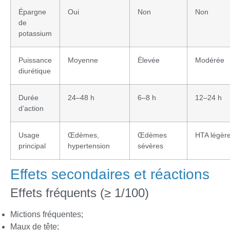
Épargne
Oui
Non
Non
de
potassium
Puissance
Moyenne
Élevée
Modérée
diurétique
Durée
24–48 h
6–8 h
12–24 h
d’action
Usage
Œdèmes,
Œdèmes
HTA légèr
principal
hypertension
sévères
Effets secondaires et réactions
Effets fréquents (≥ 1/100)
Mictions fréquentes;
Maux de tête;