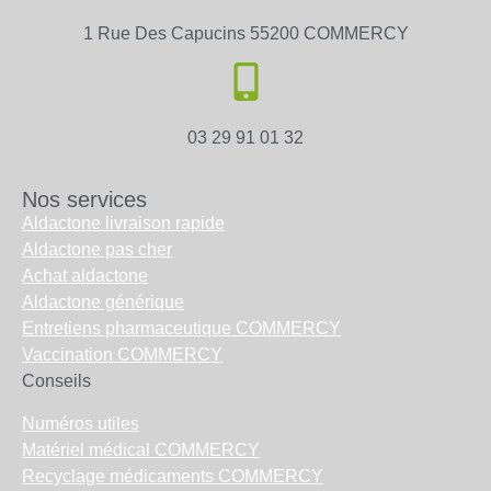
1 Rue Des Capucins 55200 COMMERCY
03 29 91 01 32
Nos services
Aldactone livraison rapide
Aldactone pas cher
Achat aldactone
Aldactone générique
Entretiens pharmaceutique COMMERCY
Vaccination COMMERCY
Conseils
Numéros utiles
Matériel médical COMMERCY
Recyclage médicaments COMMERCY