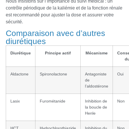
Nous insistons sur l’importance du suivi médical : un
contrôle périodique de la kaliémie et de la fonction rénale
est recommandé pour ajuster la dose et assurer votre
sécurité.
Comparaison avec d’autres
diurétiques
Diurétique
Principe actif
Mécanisme
Conse
d
Aldactone
Spironolactone
Antagoniste
Oui
de
l’aldostérone
Lasix
Furométanide
Inhibition de
Non
la boucle de
Henle
HCT
Hydrochlorothiazide
Inhibition du
Non