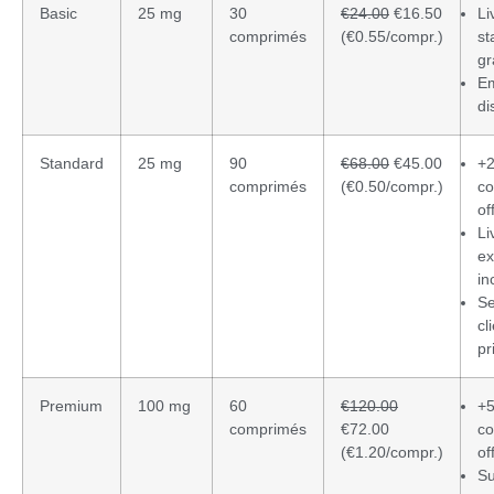
Basic
25 mg
30
€24.00
€16.50
Li
comprimés
(€0.55/compr.)
st
gr
Em
di
Standard
25 mg
90
€68.00
€45.00
+
comprimés
(€0.50/compr.)
c
of
Li
ex
in
Se
cl
pr
Premium
100 mg
60
€120.00
+
comprimés
€72.00
c
(€1.20/compr.)
of
Su