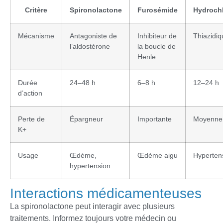
Critère
Spironolactone
Furosémide
Hydrochl
Mécanisme
Antagoniste de
Inhibiteur de
Thiazidiq
l’aldostérone
la boucle de
Henle
Durée
24–48 h
6–8 h
12–24 h
d’action
Perte de
Épargneur
Importante
Moyenne
K+
Usage
Œdème,
Œdème aigu
Hyperten
hypertension
Interactions médicamenteuses
La spironolactone peut interagir avec plusieurs
traitements. Informez toujours votre médecin ou