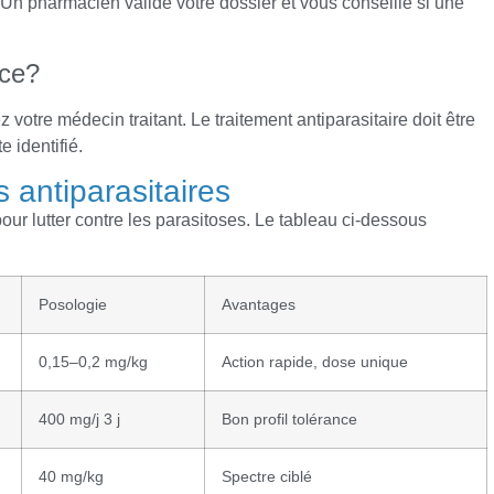
Un pharmacien valide votre dossier et vous conseille si une
ce?
votre médecin traitant. Le traitement antiparasitaire doit être
e identifié.
 antiparasitaires
our lutter contre les parasitoses. Le tableau ci-dessous
Posologie
Avantages
0,15–0,2 mg/kg
Action rapide, dose unique
400 mg/j 3 j
Bon profil tolérance
40 mg/kg
Spectre ciblé