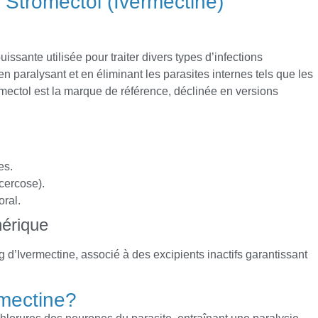
 Stromectol (Ivermectine)
issante utilisée pour traiter divers types d’infections
en paralysant et en éliminant les parasites internes tels que les
omectol est la marque de référence, déclinée en versions
es.
cercose).
oral.
érique
’Ivermectine, associé à des excipients inactifs garantissant
rmectine?