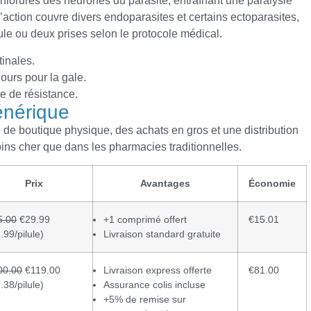
hlorures des neurones du parasite, entraînant une paralysie
’action couvre divers endoparasites et certains ectoparasites,
ule ou deux prises selon le protocole médical.
tinales.
jours pour la gale.
e de résistance.
générique
e de boutique physique, des achats en gros et une distribution
ns cher que dans les pharmacies traditionnelles.
Prix
Avantages
Économie
5.00
€29.99
+1 comprimé offert
€15.01
.99/pilule)
Livraison standard gratuite
00.00
€119.00
Livraison express offerte
€81.00
.38/pilule)
Assurance colis incluse
+5% de remise sur