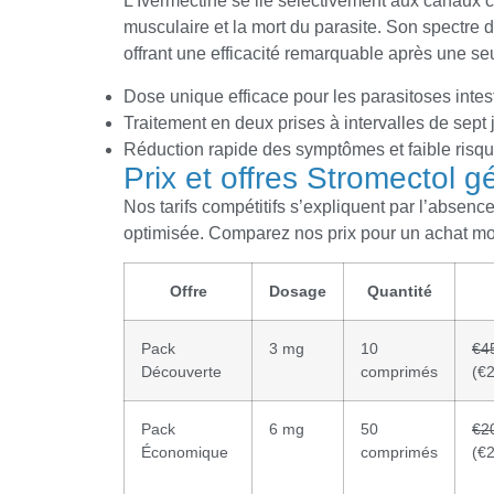
L’Ivermectine se lie sélectivement aux canaux c
musculaire et la mort du parasite. Son spectre d
offrant une efficacité remarquable après une se
Dose unique efficace pour les parasitoses intes
Traitement en deux prises à intervalles de sept 
Réduction rapide des symptômes et faible risqu
Prix et offres Stromectol 
Nos tarifs compétitifs s’expliquent par l’absenc
optimisée. Comparez nos prix pour un achat moi
Offre
Dosage
Quantité
Pack
3 mg
10
€4
Découverte
comprimés
(€2
Pack
6 mg
50
€2
Économique
comprimés
(€2