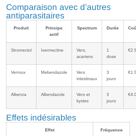
Comparaison avec d’autres
antiparasitaires
Produit
Principe
Spectrum
Durée
Coû
actif
Stromectol
Ivermectine
Vers,
1
€2.
acariens
dose
Vermox
Mebendazole
Vers
3
€1.
intestinaux
jours
Albenza
Albendazole
Vers et
3
€4.
kystes
jours
Effets indésirables
Effet
Fréquence