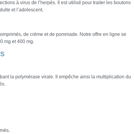
ections à virus de l’herpès. Il est utilisé pour traiter les boutons
adulte et l’adolescent.
comprimés, de crème et de pommade. Notre offre en ligne se
00 mg et 400 mg.
ns
ibant la polymérase virale. Il empêche ainsi la multiplication du
ès.
imés.