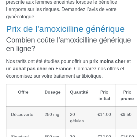
prescrite aux femmes enceintes lorsque le bénéfice
l’emporte sur les risques. Demandez l’avis de votre
gynécologue.
Prix de l’amoxicilline générique
Combien coûte l’amoxicilline générique
en ligne?
Nos tarifs ont été étudiés pour offrir un
prix
moins cher
et
un
achat
pas cher
en France
. Comparez nos offres et
économisez sur votre traitement antibiotique.
Offre
Dosage
Quantité
Prix
Prix
initial
promo
Découverte
250 mg
20
€14.00
€9.50
gélules
Standard
500 mg
30
€22.00
€15.00