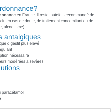
ordonnance?
donnance
en France. Il reste toutefois recommandé de
in en cas de doute, de traitement concomitant ou de
e, alcoolisme).
s antalgiques
sque digestif plus élevé
agulant
iption nécessaire
leurs modérées à sévères
autions
du paracétamol
e