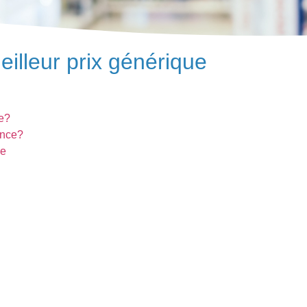
lleur prix générique
e?
ance?
ue