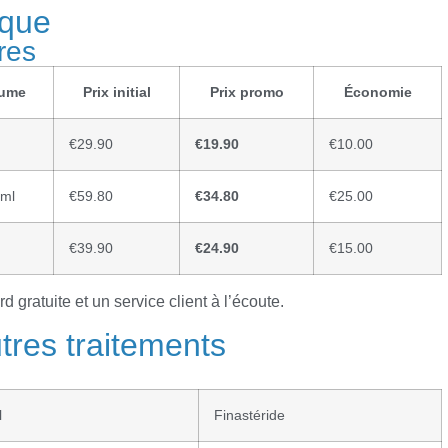
ique
res
lume
Prix initial
Prix promo
Économie
€29.90
€19.90
€10.00
 ml
€59.80
€34.80
€25.00
€39.90
€24.90
€15.00
rd gratuite et un service client à l’écoute.
res traitements
l
Finastéride