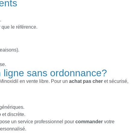
ents
.
r
que le référence.
geaisons).
se.
n ligne sans ordonnance?
inoxidil en vente libre. Pour un
achat
pas cher
et sécurisé,
génériques.
e
et discrète.
ose un service professionnel pour
commander
votre
 personnalisé.