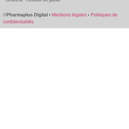
Dimanche : Consulter les gardes
©
Pharmaplus Digital •
Mentions légales
•
Politiques de
confidentialités