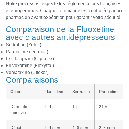
Notre processus respecte les réglementations françaises
et européennes. Chaque commande est contrôlée par un
pharmacien avant expédition pour garantir votre sécurité.
Comparaison de la Fluoxetine
avec d’autres antidépresseurs
Sertraline (Zoloft)
Paroxetine (Deroxat)
Escitalopram (Cipralex)
Fluvoxamine (Floxyfral)
Venlafaxine (Effexor)
Comparaisons
Critère
Fluoxetine
Sertraline
Paroxetine
Durée de
2–4 j
1 j
21 h
demi-vie
Début
2–4 sem.
4–6 sem.
2–4 sem.