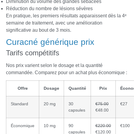
Diminution du volume des glandes sébacées
Réduction du nombre de lésions sévères
En pratique, les premiers résultats apparaissent dès la 4ᵉ
semaine de traitement, avec une amélioration
significative au bout de 3 mois.
Curacné générique prix
Tarifs compétitifs
Nos prix varient selon le dosage et la quantité
commandée. Comparez pour un achat plus économique :
Offre
Dosage
Quantité
Prix
Écono
Standard
20 mg
30
€75.00
€27
capsules
€48.00
Économique
10 mg
90
€220.00
€100
capsules
€120.00